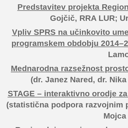
Predstavitev projekta Regio
Gojčič, RRA LUR; U
Vpliv SPRS na učinkovito umeš
programskem obdobju 2014–2
Lamo
Mednarodna razsežnost prostor
(dr. Janez Nared, dr. Ni
STAGE – interaktivno orodje za
(statistična podpora razvojnim
Mojca