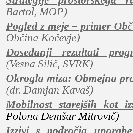
Bartol, MOP)
Pogled z meje – primer Obč
Občina Kočevje)
Dosedanji rezultati pro
(Vesna Silič, SVRK)
Okrogla miza: Obmejna pro
(dr. Damjan Kavaš)
Mobilnost starejših kot iz
Polona Demšar Mitrovič)
Izzivi s področja uporab