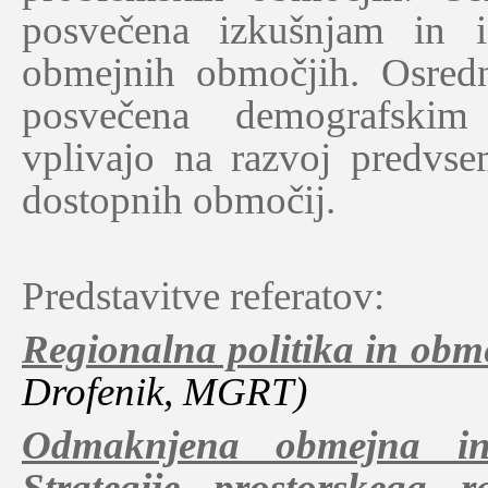
posvečena izkušnjam in i
obmejnih območjih. Osredn
posvečena demografsk
vplivajo na razvoj predvse
dostopnih območij.
Predstavitve referatov:
Regionalna politika in ob
Drofenik, MGRT)
Odmaknjena obmejna i
Strategije prostorskega 