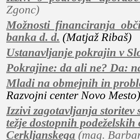
Zgonc)
Možnosti financiranja obč
banka d. d.
(Matjaž Ribaš)
Ustanavljanje pokrajin v Slo
Pokrajine: da ali ne? Da: n
Mladi na obmejnih in prob
Razvojni center Novo Mesto
Izzivi zagotavljanja storite
težje dostopnih podeželskih
Cerkljanskega
(mag. Barbar