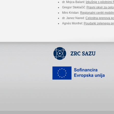
dr. Mojca Balant:
Izkušnje s pilotnimi
Gregor Steklačič:
Pravni okvir za cel
Miro Kristan:
Regionalni centri mobiln
dr. Janez Nared:
Celostna prenova p
Agnès Monfret:
Poudarki zelenega p