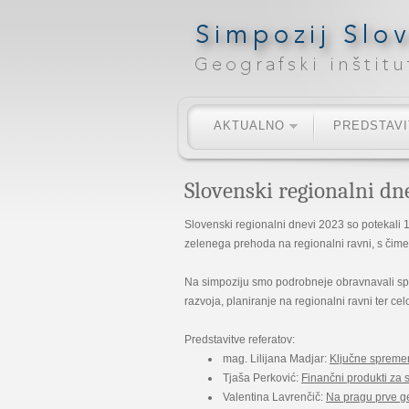
AKTUALNO
PREDSTAV
Slovenski regionalni dn
Slovenski regionalni dnevi 2023 so potekali 1
zelenega prehoda na regionalni ravni, s čime
Na simpoziju smo podrobneje obravnavali s
razvoja, planiranje na regionalni ravni ter c
Predstavitve referatov:
mag. Lilijana Madjar:
Ključne spremem
Tjaša Perković:
Finančni produkti za
Valentina Lavrenčič:
Na pragu prve ge