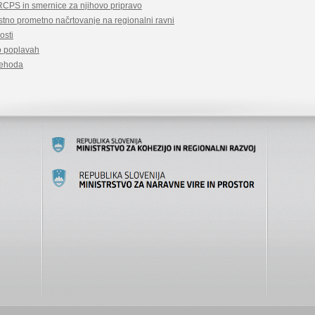
 RCPS in smernice za njihovo pripravo
ostno prometno načrtovanje na regionalni ravni
osti
o poplavah
rehoda