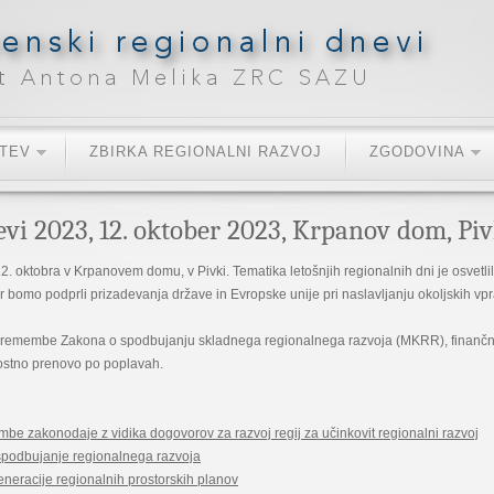
ITEV
ZBIRKA REGIONALNI RAZVOJ
ZGODOVINA
evi 2023, 12. oktober 2023, Krpanov dom, Pi
2. oktobra v Krpanovem domu, v Pivki. Tematika letošnjih regionalnih dni je osvetli
r bomo podprli prizadevanja države in Evropske unije pri naslavljanju okoljskih 
premembe Zakona o spodbujanju skladnega regionalnega razvoja (MKRR), finančn
elostno prenovo po poplavah.
be zakonodaje z vidika dogovorov za razvoj regij za učinkovit regionalni razvoj
 spodbujanje regionalnega razvoja
neracije regionalnih prostorskih planov